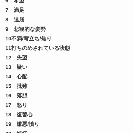
6 希望
7 満足
8 退屈
9 悲観的な姿勢
10不満/苛立ち/焦り
11打ちのめされている状態
12 失望
13 疑い
14 心配
15 批難
16 落胆
17 怒り
18 復讐心
19 嫌悪/憤り