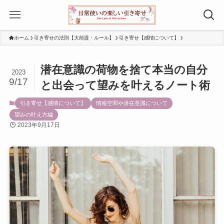
ホーム
引き寄せの法則【大前提・ルール】
引き寄せ【感情について】
潜在意識の荷物を捨て本当の自分
2023
9/17
と出会って望みを叶えるノート術
引き寄せ【感情について】
情報空間や潜在意識について
望みの叶え方編
2023年9月17日