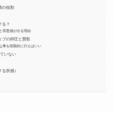
情の役割
する？
と罪悪感が出る理由
ィブの抑圧と賛歌
な事を段階的に行えばいい
していない
する所感）